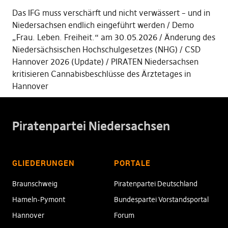
Das IFG muss verschärft und nicht verwässert – und in
Niedersachsen endlich eingeführt werden
Demo
„Frau. Leben. Freiheit.“ am 30.05.2026
Änderung des
Niedersächsischen Hochschulgesetzes (NHG)
CSD
Hannover 2026 (Update)
PIRATEN Niedersachsen
kritisieren Cannabisbeschlüsse des Ärztetages in
Hannover
Piratenpartei Niedersachsen
GLIEDERUNGEN
PORTALE
Braunschweig
Piratenpartei Deutschland
Hameln-Pymont
Bundespartei Vorstandsportal
Hannover
Forum