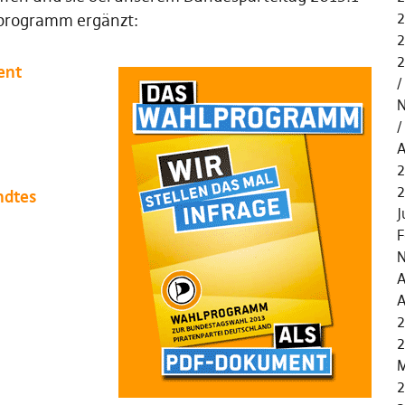
2
lprogramm ergänzt:
2
2
ent
N
A
2
ndtes
J
F
N
A
A
2
2
M
2