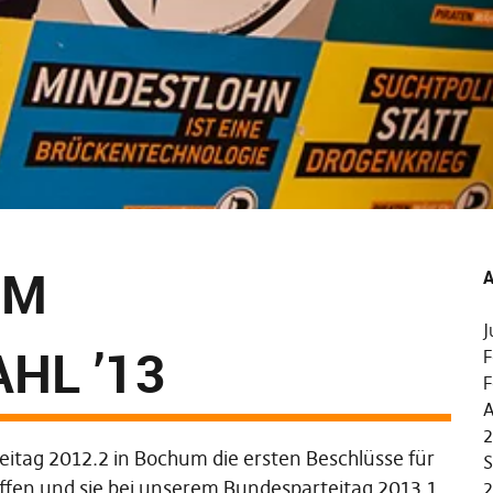
MM
A
J
HL ’13
F
F
A
2
tag 2012.2 in Bochum die ersten Beschlüsse für
S
en und sie bei unserem Bundesparteitag 2013.1
2