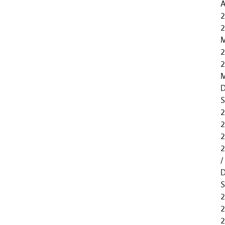
A
2
2
M
2
2
M
D
S
2
2
2
2
D
S
2
2
2