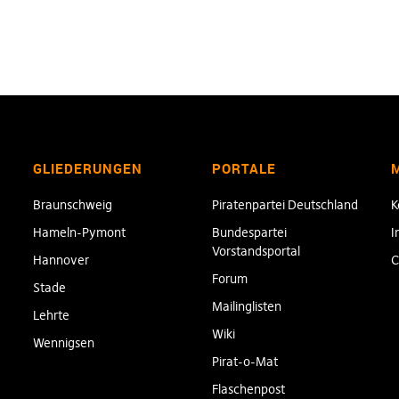
GLIEDERUNGEN
PORTALE
Braunschweig
Piratenpartei Deutschland
K
Hameln-Pymont
Bundespartei
I
Vorstandsportal
Hannover
C
Forum
Stade
Mailinglisten
Lehrte
Wiki
Wennigsen
Pirat-o-Mat
Flaschenpost