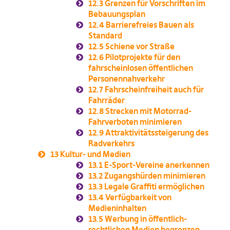
12.3
Grenzen für Vorschriften im
Bebauungsplan
12.4
Barrierefreies Bauen als
Standard
12.5
Schiene vor Straße
12.6
Pilotprojekte für den
fahrscheinlosen öffentlichen
Personennahverkehr
12.7
Fahrscheinfreiheit auch für
Fahrräder
12.8
Strecken mit Motorrad-
Fahrverboten minimieren
12.9
Attraktivitätssteigerung des
Radverkehrs
13
Kultur- und Medien
13.1
E-Sport-Vereine anerkennen
13.2
Zugangshürden minimieren
13.3
Legale Graffiti ermöglichen
13.4
Verfügbarkeit von
Medieninhalten
13.5
Werbung in öffentlich-
rechtlichen Medien begrenzen