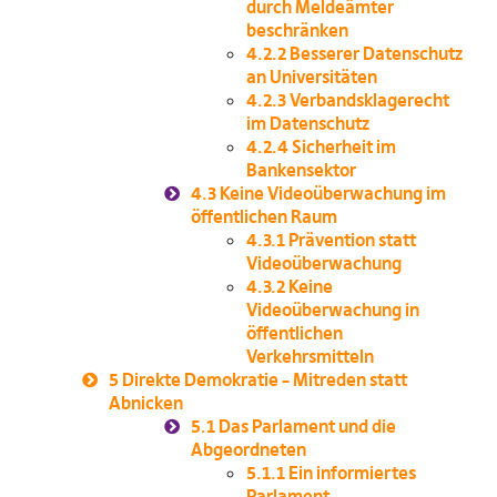
durch Meldeämter
beschränken
4.2.2
Besserer Datenschutz
an Universitäten
4.2.3
Verbandsklagerecht
im Datenschutz
4.2.4
Sicherheit im
Bankensektor
4.3
Keine Videoüberwachung im
öffentlichen Raum
4.3.1
Prävention statt
Videoüberwachung
4.3.2
Keine
Videoüberwachung in
öffentlichen
Verkehrsmitteln
5
Direkte Demokratie – Mitreden statt
Abnicken
5.1
Das Parlament und die
Abgeordneten
5.1.1
Ein informiertes
Parlament