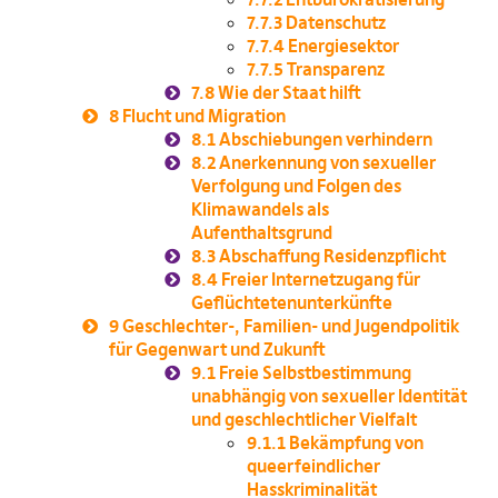
7.7.3
Datenschutz
7.7.4
Energiesektor
7.7.5
Transparenz
7.8
Wie der Staat hilft
8
Flucht und Migration
8.1
Abschiebungen verhindern
8.2
Anerkennung von sexueller
Verfolgung und Folgen des
Klimawandels als
Aufenthaltsgrund
8.3
Abschaffung Residenzpflicht
8.4
Freier Internetzugang für
Geflüchtetenunterkünfte
9
Geschlechter-, Familien- und Jugendpolitik
für Gegenwart und Zukunft
9.1
Freie Selbstbestimmung
unabhängig von sexueller Identität
und geschlechtlicher Vielfalt
9.1.1
Bekämpfung von
queerfeindlicher
Hasskriminalität