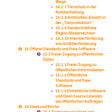
Wege
14.2.7
Tierschutz in der
Nutztierhaltung
14.2.8
Antibiotika-Einsatz in
der „Tierproduktion“
14.2.9
Gentechnikfreie
Region Niedersachsen
14.2.10
Kleintierförderung
wie Großtierförderung
15
Offene Standards und freie Software
15.1
Freier Zugang zu öffentlichen
Daten
15.1.1
Freier Zugang zu
öffentlichen Informationen
15.1.2
Öffentliche
Standards und freie
Software
15.1.3
Einheitliche Software
und Open Source Lizenzen
bei öffentlichen Aufträgen
16
Staat und Kirche
16.1
Trennung von Staat und