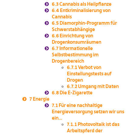
6.3
Cannabis als Heilpflanze
6.4
Entkriminalisierung von
Cannabis
6.5
Diamorphin-Programm für
Schwerstabhängige
6.6
Einrichtung von
Drogenkonsumräumen
6.7
Informationelle
Selbstbestimmung im
Drogenbereich
6.7.1
Verbot von
Einstellungstests auf
Drogen
6.7.2
Umgang mit Daten
6.8
Die E-Zigarette
7
Energie
7.1
Für eine nachhaltige
Energieversorgung setzen wir uns
ein…
7.1.1
Photovoltaik ist das
Arbeitspferd der