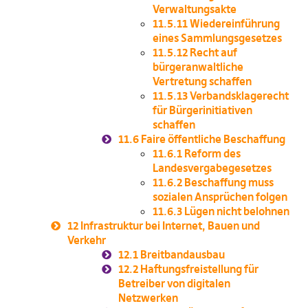
Verwaltungsakte
11.5.11
Wiedereinführung
eines Sammlungsgesetzes
11.5.12
Recht auf
bürgeranwaltliche
Vertretung schaffen
11.5.13
Verbandsklagerecht
für Bürgerinitiativen
schaffen
11.6
Faire öffentliche Beschaffung
11.6.1
Reform des
Landesvergabegesetzes
11.6.2
Beschaffung muss
sozialen Ansprüchen folgen
11.6.3
Lügen nicht belohnen
12
Infrastruktur bei Internet, Bauen und
Verkehr
12.1
Breitbandausbau
12.2
Haftungsfreistellung für
Betreiber von digitalen
Netzwerken