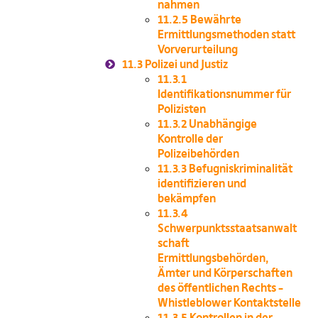
nahmen
11.2.5
Bewährte
Ermittlungsmethoden statt
Vorverurteilung
11.3
Polizei und Justiz
11.3.1
Identifikationsnummer für
Polizisten
11.3.2
Unabhängige
Kontrolle der
Polizeibehörden
11.3.3
Befugniskriminalität
identifizieren und
bekämpfen
11.3.4
Schwerpunktsstaatsanwalt
schaft
Ermittlungsbehörden,
Ämter und Körperschaften
des öffentlichen Rechts –
Whistleblower Kontaktstelle
11.3.5
Kontrollen in der