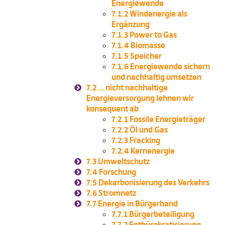
Energiewende
7.1.2
Windenergie als
Ergänzung
7.1.3
Power to Gas
7.1.4
Biomasse
7.1.5
Speicher
7.1.6
Energiewende sichern
und nachhaltig umsetzen
7.2
… nicht nachhaltige
Energieversorgung lehnen wir
konsequent ab
7.2.1
Fossile Energieträger
7.2.2
Öl und Gas
7.2.3
Fracking
7.2.4
Kernenergie
7.3
Umweltschutz
7.4
Forschung
7.5
Dekarbonisierung des Verkehrs
7.6
Stromnetz
7.7
Energie in Bürgerhand
7.7.1
Bürgerbeteiligung
7.7.2
Entbürokratisierung