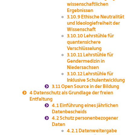
wissenschaftlichen
Ergebnissen
3.10.9
Ethische Neutralität
und Ideologiefreiheit der
Wissenschaft
3.10.10
Lehrstühle für
quantensichere
Verschlüsselung
3.10.11
Lehrstühle für
Gendermedizin in
Niedersachsen
3.10.12
Lehrstühle für
Inklusive Schulentwicklung
3.11
Open Source in der Bildung
4
Datenschutz als Grundlage der freien
Entfaltung
4.1
Einführung eines jährlichen
Datenbescheids
4.2
Schutz personenbezogener
Daten
4.2.1
Datenweitergabe