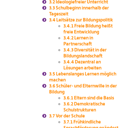
3.2
Ideologiefreier Unterricht
3.3
Schulbeginn innerhalb der
Tageszeit
3.4
Leitsätze zur Bildungspolitik
3.4.1
Freie Bildung heißt
freie Entwicklung
3.4.2
Lernen in
Partnerschaft
3.4.3
Diversität in der
Bildungslandschaft
3.4.4
Dezentral an
Lösungen arbeiten
3.5
Lebenslanges Lernen möglich
machen
3.6
Schüler- und Elternwille in der
Bildung
3.6.1
Eltern sind die Basis
3.6.2
Demokratische
Schulstrukturen
3.7
Vor der Schule
3.7.1
Frühkindliche
Sprachförderung geändert