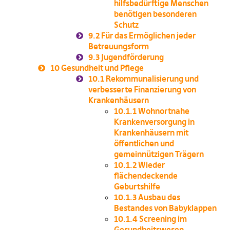
hilfsbedürftige Menschen
benötigen besonderen
Schutz
9.2
Für das Ermöglichen jeder
Betreuungsform
9.3
Jugendförderung
10
Gesundheit und Pflege
10.1
Rekommunalisierung und
verbesserte Finanzierung von
Krankenhäusern
10.1.1
Wohnortnahe
Krankenversorgung in
Krankenhäusern mit
öffentlichen und
gemeinnützigen Trägern
10.1.2
Wieder
flächendeckende
Geburtshilfe
10.1.3
Ausbau des
Bestandes von Babyklappen
10.1.4
Screening im
Gesundheitswesen