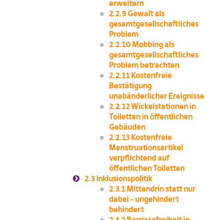
erweitern
2.2.9
Gewalt als
gesamtgesellschaftliches
Problem
2.2.10
Mobbing als
gesamtgesellschaftliches
Problem betrachten
2.2.11
Kostenfreie
Bestätigung
unabänderlicher Ereignisse
2.2.12
Wickelstationen in
Toiletten in öffentlichen
Gebäuden
2.2.13
Kostenfreie
Menstruationsartikel
verpflichtend auf
öffentlichen Toiletten
2.3
Inklusionspolitik
2.3.1
Mittendrin statt nur
dabei – ungehindert
behindert
2.3.2
Barrierefreiheit in