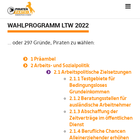
WAHLPROGRAMM LTW 2022
… oder 297 Gründe, Piraten zu wählen:
1
Präambel
2
Arbeits- und Sozialpolitik
2.1
Arbeitspolitische Zielsetzungen
2.1.1
Testgebiete für
Bedingungsloses
Grundeinkommen
2.1.2
Beratungsstellen für
ausländische Arbeitnehmer
2.1.3
Abschaffung der
Zeitverträge im öffentlichen
Dienst
2.1.4
Berufliche Chancen
Alleinerziehender erhöhen