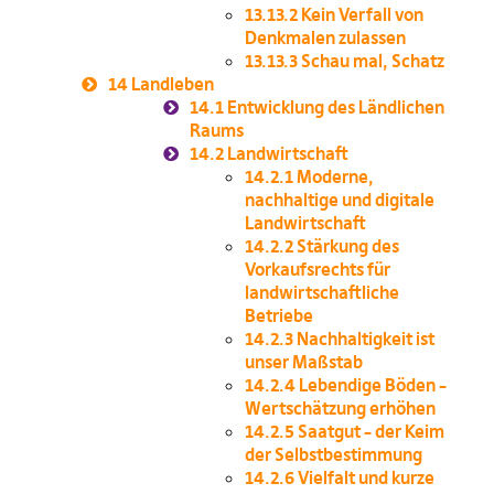
13.13.2
Kein Verfall von
Denkmalen zulassen
13.13.3
Schau mal, Schatz
14
Landleben
14.1
Entwicklung des Ländlichen
Raums
14.2
Landwirtschaft
14.2.1
Moderne,
nachhaltige und digitale
Landwirtschaft
14.2.2
Stärkung des
Vorkaufsrechts für
landwirtschaftliche
Betriebe
14.2.3
Nachhaltigkeit ist
unser Maßstab
14.2.4
Lebendige Böden –
Wertschätzung erhöhen
14.2.5
Saatgut – der Keim
der Selbstbestimmung
14.2.6
Vielfalt und kurze