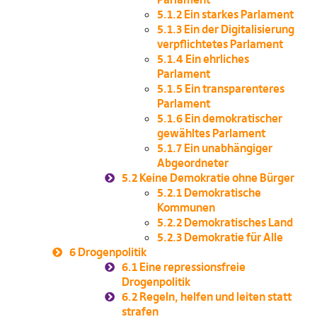
5.1.2
Ein starkes Parlament
5.1.3
Ein der Digitalisierung
verpflichtetes Parlament
5.1.4
Ein ehrliches
Parlament
5.1.5
Ein transparenteres
Parlament
5.1.6
Ein demokratischer
gewähltes Parlament
5.1.7
Ein unabhängiger
Abgeordneter
5.2
Keine Demokratie ohne Bürger
5.2.1
Demokratische
Kommunen
5.2.2
Demokratisches Land
5.2.3
Demokratie für Alle
6
Drogenpolitik
6.1
Eine repressionsfreie
Drogenpolitik
6.2
Regeln, helfen und leiten statt
strafen