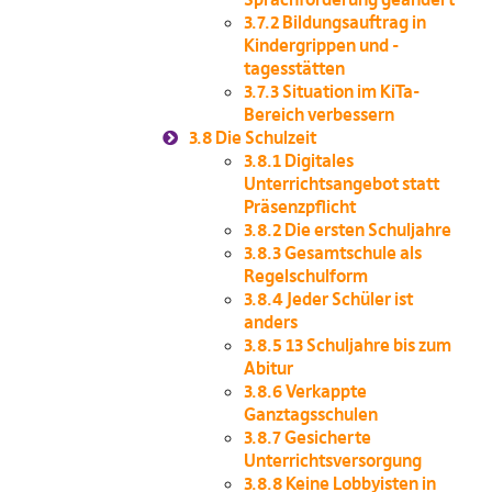
3.7.2
Bildungsauftrag in
Kindergrippen und -
tagesstätten
3.7.3
Situation im KiTa-
Bereich verbessern
3.8
Die Schulzeit
3.8.1
Digitales
Unterrichtsangebot statt
Präsenzpflicht
3.8.2
Die ersten Schuljahre
3.8.3
Gesamtschule als
Regelschulform
3.8.4
Jeder Schüler ist
anders
3.8.5
13 Schuljahre bis zum
Abitur
3.8.6
Verkappte
Ganztagsschulen
3.8.7
Gesicherte
Unterrichtsversorgung
3.8.8
Keine Lobbyisten in