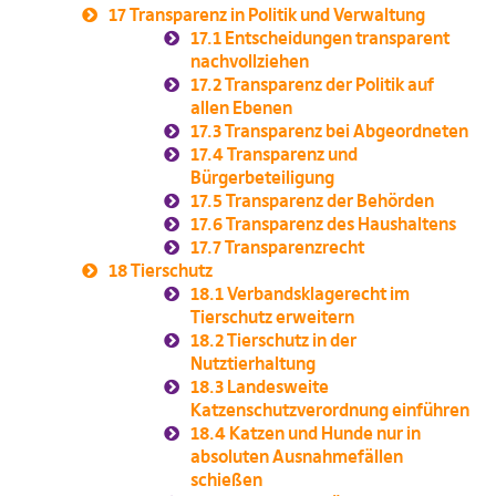
17
Transparenz in Politik und Verwaltung
17.1
Entscheidungen transparent
nachvollziehen
17.2
Transparenz der Politik auf
allen Ebenen
17.3
Transparenz bei Abgeordneten
17.4
Transparenz und
Bürgerbeteiligung
17.5
Transparenz der Behörden
17.6
Transparenz des Haushaltens
17.7
Transparenzrecht
18
Tierschutz
18.1
Verbandsklagerecht im
Tierschutz erweitern
18.2
Tierschutz in der
Nutztierhaltung
18.3
Landesweite
Katzenschutzverordnung einführen
18.4
Katzen und Hunde nur in
absoluten Ausnahmefällen
schießen